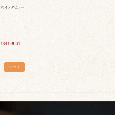
々のインタビュー
b4844a9df7
Next