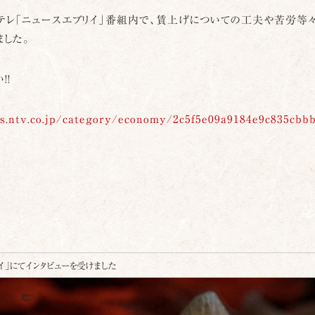
)、日テレ「ニュースエブリイ」番組内で、賃上げについての工夫や苦労等
ました。
!!
s.ntv.co.jp/category/economy/2c5f5e09a9184e9c835cbb
イ」にてインタビューを受けました