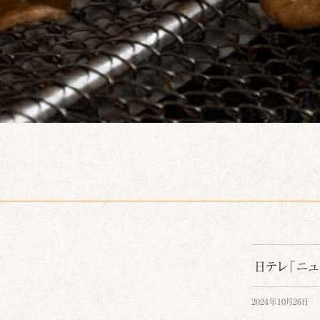
キ
ッ
プ
日テレ「ニ
2024年10月26日