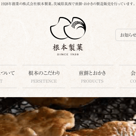
1928年創業の株式会社根本製菓。茨城県筑西で煎餅・おかきの製造販売を行っています。
お知ら
について
根本のこだわり
煎餅とおかき
会
T
PERSITENCE
PRODUCTS
C