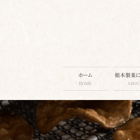
コ
ホーム
根本製菓
ン
HOME
ABOU
テ
ン
ツ
へ
ス