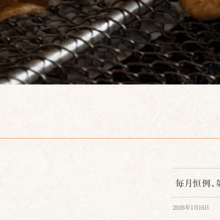
キ
ッ
プ
毎月恒例、第
2026年1月16日