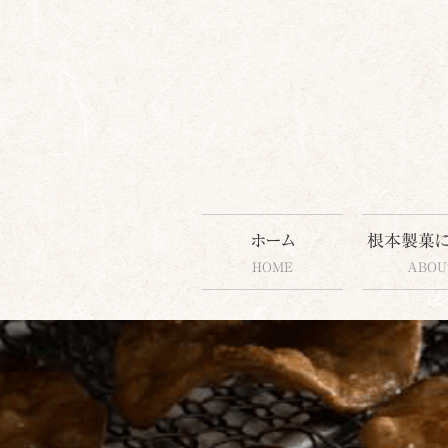
コ
ホーム
根本製菓
ン
HOME
ABOU
テ
ン
ツ
へ
ス