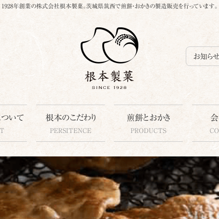
1928年創業の株式会社根本製菓。茨城県筑西で煎餅・おかきの製造販売を行っています。
お知ら
について
根本のこだわり
煎餅とおかき
会
T
PERSITENCE
PRODUCTS
C