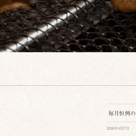
キ
ッ
プ
毎月恒例の
2026年4月17日