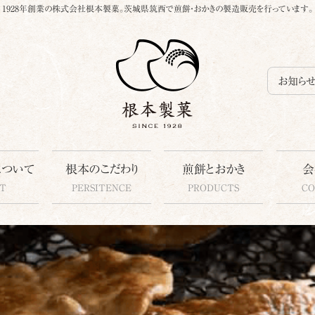
1928年創業の株式会社根本製菓。茨城県筑西で煎餅・おかきの製造販売を行っています。
お知ら
について
根本のこだわり
煎餅とおかき
会
T
PERSITENCE
PRODUCTS
C