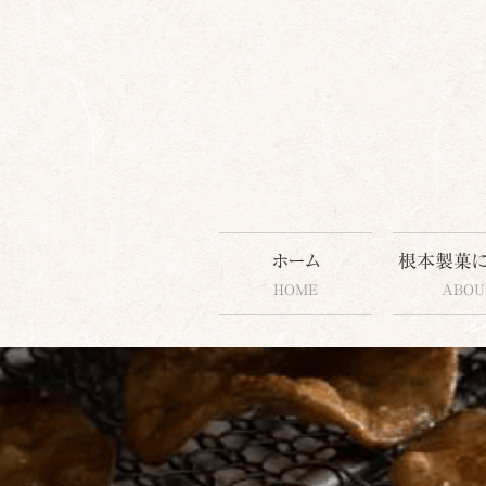
コ
ホーム
根本製菓
ン
HOME
ABOU
テ
ン
ツ
へ
ス