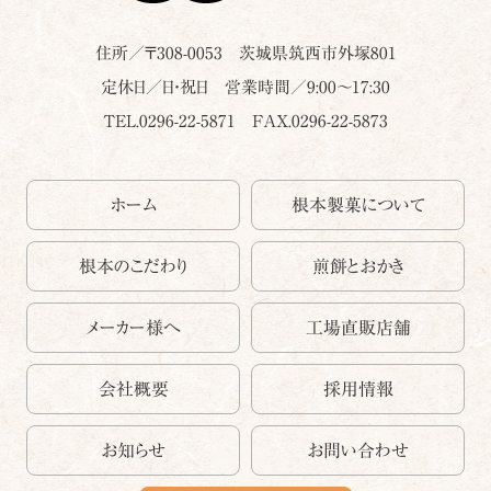
住所／〒
308-0053
茨城県
筑西市
外塚801
定休日／日・祝日 営業時間／9:00～17:30
TEL.0296-22-5871
FAX.0296-22-5873
ホーム
根本製菓について
根本のこだわり
煎餅とおかき
メーカー様へ
工場直販店舗
会社概要
採用情報
お知らせ
お問い合わせ