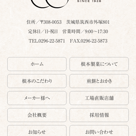
住所／〒
308-0053
茨城県
筑西市
外塚801
定休日／日・祝日 営業時間／9:00～17:30
TEL.0296-22-5871
FAX.0296-22-5873
ホーム
根本製菓について
根本のこだわり
煎餅とおかき
メーカー様へ
工場直販店舗
会社概要
採用情報
お知らせ
お問い合わせ