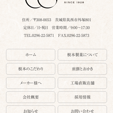
住所／〒
308-0053
茨城県
筑西市
外塚801
定休日／日・祝日 営業時間／9:00～17:30
TEL.0296-22-5871
FAX.0296-22-5873
ホーム
根本製菓について
根本のこだわり
煎餅とおかき
メーカー様へ
工場直販店舗
会社概要
採用情報
お知らせ
お問い合わせ