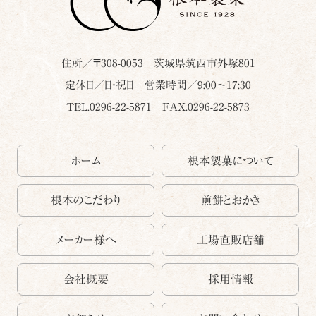
住所／〒
308-0053
茨城県
筑西市
外塚801
定休日／日・祝日 営業時間／9:00～17:30
TEL.0296-22-5871
FAX.0296-22-5873
ホーム
根本製菓について
根本のこだわり
煎餅とおかき
メーカー様へ
工場直販店舗
会社概要
採用情報