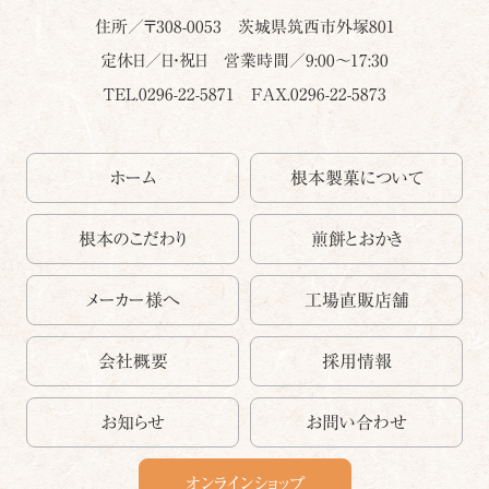
住所／〒
308-0053
茨城県
筑西市
外塚801
定休日／日・祝日 営業時間／9:00～17:30
TEL.0296-22-5871
FAX.0296-22-5873
ホーム
根本製菓について
根本のこだわり
煎餅とおかき
メーカー様へ
工場直販店舗
会社概要
採用情報
お知らせ
お問い合わせ
オンラインショップ