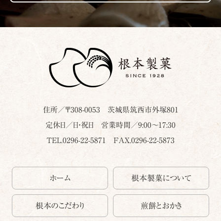
住所／〒
308-0053
茨城県
筑西市
外塚801
定休日／日・祝日 営業時間／9:00～17:30
TEL.0296-22-5871
FAX.0296-22-5873
ホーム
根本製菓について
根本のこだわり
煎餅とおかき